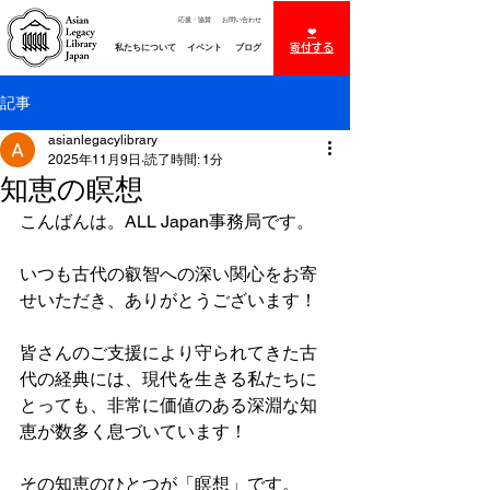
お問い合わせ
応援・協賛
❤︎
私たちについて
イベント
ブログ
​寄付する
記事
asianlegacylibrary
2025年11月9日
読了時間: 1分
知恵の瞑想
こんばんは。ALL Japan事務局です。
いつも古代の叡智への深い関心をお寄
せいただき、ありがとうございます！
皆さんのご支援により守られてきた古
代の経典には、現代を生きる私たちに
とっても、非常に価値のある深淵な知
恵が数多く息づいています！
その知恵のひとつが「瞑想」です。