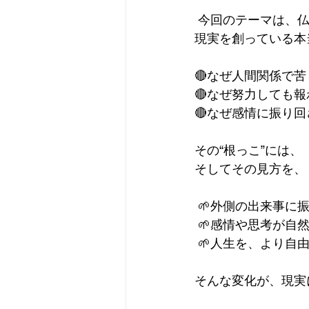
 今回のテーマは、仏教の三主要道のひとつ「空正見（くうしょうけん）」です。空正見は
現実を創っている本
🔴なぜ人間関係で
🔴なぜ努力しても
🔴なぜ感情に振り
その“根っこ”には
そしてその見方を、
 🌱外側の出来事に
 🌱感情や思考が自
 🌱人生を、より
そんな変化が、現実