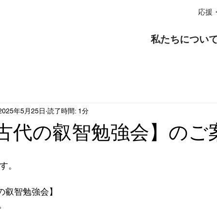
応援
私たちについ
2025年5月25日
読了時間: 1分
 古代の叡智勉強会】のご
です。
代の叡智勉強会】
。